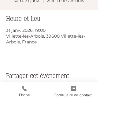
sam. 31 janv.
  |  
Villette-lès-Arbois
Heure et lieu
31 janv. 2026, 19:00
Villette-lès-Arbois, 39600 Villette-lès-
Arbois, France
Partager cet événement
Phone
Formulaire de contact
Do Not Sell My Personal Information
Nous suivre