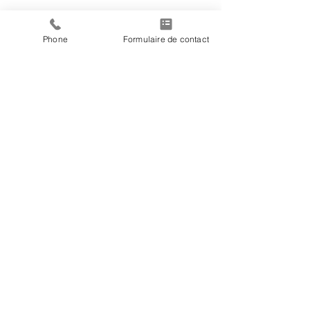
Phone
Formulaire de contact
Partager cet événement
Do Not Sell My Personal Information
Nous suivre
​© 2020 par Céline Tissier JUST MARRIED BAND